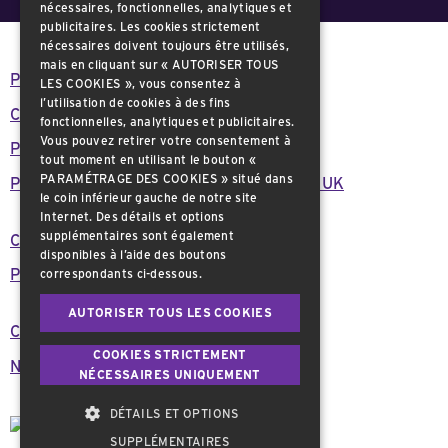
nécessaires, fonctionnelles, analytiques et
publicitaires. Les cookies strictement
nécessaires doivent toujours être utilisés,
mais en cliquant sur « AUTORISER TOUS
Politique de confidentialité
LES COOKIES », vous consentez à
l’utilisation de cookies à des fins
Conditions générales
fonctionnelles, analytiques et publicitaires.
Vous pouvez retirer votre consentement à
Politique relative aux cookies
tout moment en utilisant le bouton «
PARAMÉTRAGE DES COOKIES » situé dans
Plan de réduction du carbone de Therakos UK
le coin inférieur gauche de notre site
Internet. Des détails et options
supplémentaires sont également
Consignes de sécurité importantes
disponibles à l’aide des boutons
Plan du Site
correspondants ci-dessous.
AUTORISER TOUS LES COOKIES
Carrière
COOKIES STRICTEMENT
Nous contacter
NÉCESSAIRES UNIQUEMENT
DÉTAILS ET OPTIONS
SUPPLÉMENTAIRES