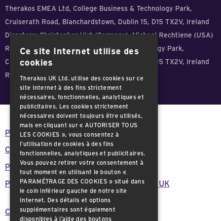
Therakos EMEA Ltd, College Business & Technology Park,
Cruiserath Road, Blanchardstown, Dublin 15, D15 TX2V, Ireland
Directors: Christopher Hirt (Germany), Micheal Rechtiene (USA)
Registered office: College Business & Technology Park,
Ce site Internet utilise des
Cruiserath Road, Blanchardstown, Dublin 15, D15 TX2V, Ireland
cookies
Registration No: 532615 - VAT ID: 3210906CH
Therakos UK Ltd. utilise des cookies sur ce
site Internet à des fins strictement
nécessaires, fonctionnelles, analytiques et
publicitaires. Les cookies strictement
nécessaires doivent toujours être utilisés,
mais en cliquant sur « AUTORISER TOUS
Politique de confidentialité
LES COOKIES », vous consentez à
l’utilisation de cookies à des fins
Conditions générales
fonctionnelles, analytiques et publicitaires.
Vous pouvez retirer votre consentement à
Politique relative aux cookies
tout moment en utilisant le bouton «
PARAMÉTRAGE DES COOKIES » situé dans
Plan de réduction du carbone de Therakos UK
le coin inférieur gauche de notre site
Internet. Des détails et options
supplémentaires sont également
Consignes de sécurité importantes
disponibles à l’aide des boutons