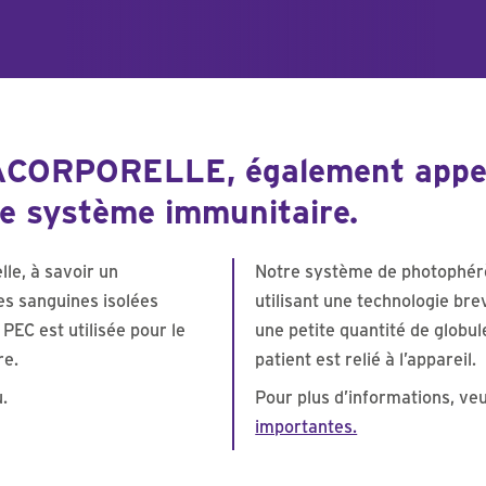
l’UE relatif aux dispositifs
médicaux
PORELLE, également appelée
le système immunitaire.
le, à savoir un
Notre système de photophé
les sanguines isolées
utilisant une technologie bre
PEC est utilisée pour le
une petite quantité de globul
re.
patient est relié à l’appareil.
.
Pour plus d’informations, veu
importantes.