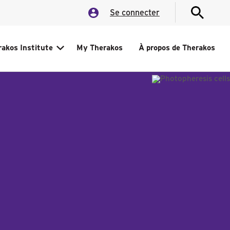
Se connecter
rakos Institute
My Therakos
À propos de Therakos
Overview
èse
Nos Centres D'excellence
Nos Webinaires
èse
Nos Symposiums
ébut
Nos Conferénces