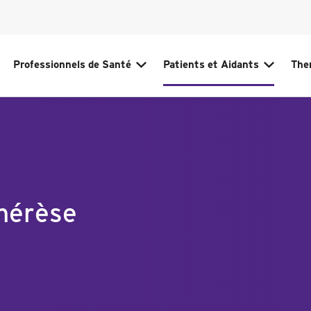
Professionnels de Santé
Patients et Aidants
The
Overview
Overview
Immunomodulation par PEC de
Qu’est-ce que la photophér
TM
THERAKOS
extracorporelle (PEC) ?
Système de photophérèse
Comment agit la photophér
THERAKOS™ CELLEX™
extracorporelle (PEC) ?
phérèse
Opportunités de recherche et
Que dois-je savoir avant le d
subventions de formation
du traitement ?
Assistance client
Questions fréquentes
S’orienter dans le règlement de