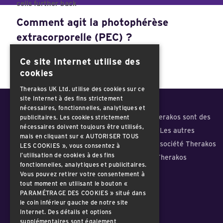
Comment agit la photophérèse
extracorporelle (PEC) ?
EN SAVOIR PLUS
Ce site Internet utilise des
cookies
Therakos UK Ltd. utilise des cookies sur ce
site Internet à des fins strictement
nécessaires, fonctionnelles, analytiques et
Therakos, la marque du cercle et le logo Therakos sont des
publicitaires. Les cookies strictement
nécessaires doivent toujours être utilisés,
marques déposées d'une société Therakos. Les autres
mais en cliquant sur « AUTORISER TOUS
marques sont des marques déposées d'une société Therakos
LES COOKIES », vous consentez à
l’utilisation de cookies à des fins
ou de leurs propriétaires respectifs. 2024 Therakos
fonctionnelles, analytiques et publicitaires.
Vous pouvez retirer votre consentement à
tout moment en utilisant le bouton «
FR-2400055 Décembre 2024
PARAMÉTRAGE DES COOKIES » situé dans
le coin inférieur gauche de notre site
Internet. Des détails et options
supplémentaires sont également