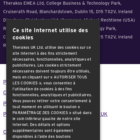
Therakos EMEA Ltd, College Business & Technology Park,
Cruiserath Road, Blanchardstown, Dublin 15, D15 TX2V, Ireland
Directors: Christopher Hirt (Germany), Micheal Rechtiene (USA)
Registered office: College Business & Technology Park,
Ce site Internet utilise des
Cruiserath Road, Blanchardstown, Dublin 15, D15 TX2V, Ireland
cookies
Registration No: 532615 - VAT ID: 3210906CH
Therakos UK Ltd. utilise des cookies sur ce
site Internet à des fins strictement
nécessaires, fonctionnelles, analytiques et
publicitaires. Les cookies strictement
nécessaires doivent toujours être utilisés,
mais en cliquant sur « AUTORISER TOUS
Politique de confidentialité
LES COOKIES », vous consentez à
l’utilisation de cookies à des fins
Conditions générales
fonctionnelles, analytiques et publicitaires.
Vous pouvez retirer votre consentement à
Politique relative aux cookies
tout moment en utilisant le bouton «
PARAMÉTRAGE DES COOKIES » situé dans
Plan de réduction du carbone de Therakos UK
le coin inférieur gauche de notre site
Internet. Des détails et options
supplémentaires sont également
Consignes de sécurité importantes
disponibles à l’aide des boutons